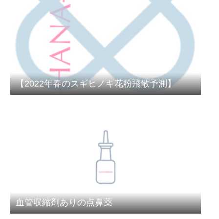
【2022年春のスギヒノキ花粉飛散予測】
血管収縮剤ありの点鼻薬