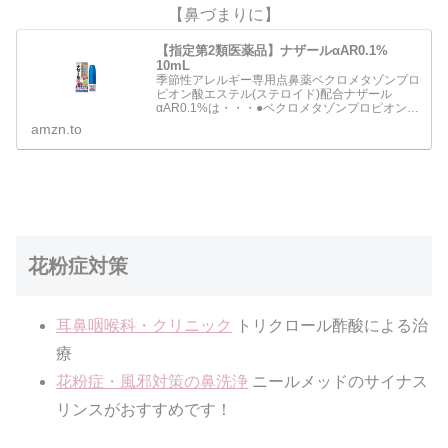
【鼻づまりに】
【指定第2類医薬品】ナザールαAR0.1%
10mL
季節性アレルギー専用点鼻薬ベクロメタゾンプロ
ピオン酸エステル(ステロイド)配合ナザール
αAR0.1%は・・・●ベクロメタゾンプロピオン酸
エステルの働きにより鼻腔内のうっ血や炎症を抑
amzn.to
え、 鼻の通りをよくします。●一定量の薬液が噴
霧できるスプレ…
花粉症対策
耳鼻咽喉科・クリニック
トリクロール酢酸による治
療
花粉症・風邪対策の鼻洗浄
ニールメッドのサイナス
リンスがおすすめです！