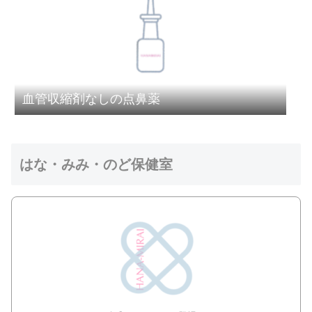
血管収縮剤なしの点鼻薬
はな・みみ・のど保健室