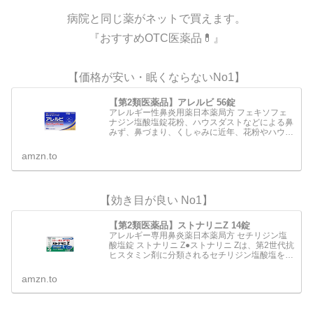
病院と同じ薬がネットで買えます。
『おすすめOTC医薬品💊』
【価格が安い・眠くならないNo1】
【第2類医薬品】アレルビ 56錠
アレルギー性鼻炎用薬日本薬局方 フェキソフェ
ナジン塩酸塩錠花粉、ハウスダストなどによる鼻
みず、鼻づまり、くしゃみに近年、花粉やハウス
ダストなどによるアレルギー性鼻炎の方が増えて
います。電車の中や仕事中など鼻みずやくしゃみ
amzn.to
がとまらないのはつら…
【効き目が良い No1】
【第2類医薬品】ストナリニZ 14錠
アレルギー専用鼻炎薬日本薬局方 セチリジン塩
酸塩錠 ストナリニ Z●ストナリニ Zは、第2世代抗
ヒスタミン剤に分類されるセチリジン塩酸塩を配
合 した鼻アレルギー専用の内服薬です。●くしゃ
み、鼻水、鼻づまりなどのアレルギー症状を緩和
amzn.to
します。●…