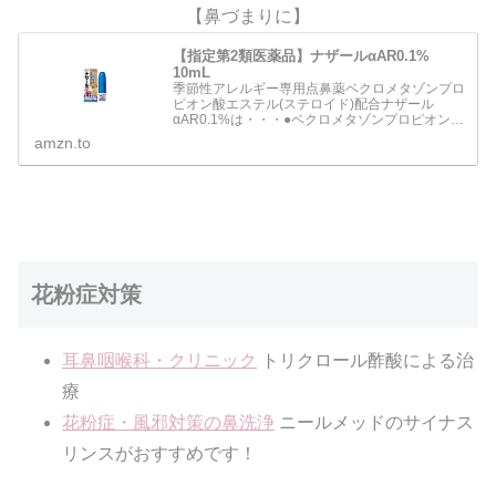
【鼻づまりに】
【指定第2類医薬品】ナザールαAR0.1%
10mL
季節性アレルギー専用点鼻薬ベクロメタゾンプロ
ピオン酸エステル(ステロイド)配合ナザール
αAR0.1%は・・・●ベクロメタゾンプロピオン酸
エステルの働きにより鼻腔内のうっ血や炎症を抑
amzn.to
え、 鼻の通りをよくします。●一定量の薬液が噴
霧できるスプレ…
花粉症対策
耳鼻咽喉科・クリニック
トリクロール酢酸による治
療
花粉症・風邪対策の鼻洗浄
ニールメッドのサイナス
リンスがおすすめです！