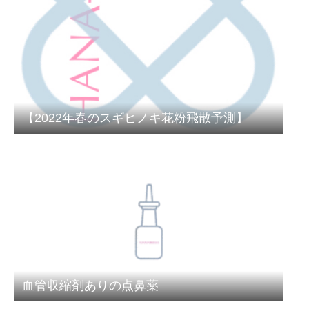
【2022年春のスギヒノキ花粉飛散予測】
血管収縮剤ありの点鼻薬