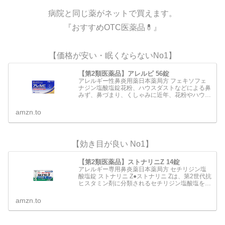
病院と同じ薬がネットで買えます。
『おすすめOTC医薬品💊』
【価格が安い・眠くならないNo1】
【第2類医薬品】アレルビ 56錠
アレルギー性鼻炎用薬日本薬局方 フェキソフェ
ナジン塩酸塩錠花粉、ハウスダストなどによる鼻
みず、鼻づまり、くしゃみに近年、花粉やハウス
ダストなどによるアレルギー性鼻炎の方が増えて
います。電車の中や仕事中など鼻みずやくしゃみ
amzn.to
がとまらないのはつら…
【効き目が良い No1】
【第2類医薬品】ストナリニZ 14錠
アレルギー専用鼻炎薬日本薬局方 セチリジン塩
酸塩錠 ストナリニ Z●ストナリニ Zは、第2世代抗
ヒスタミン剤に分類されるセチリジン塩酸塩を配
合 した鼻アレルギー専用の内服薬です。●くしゃ
み、鼻水、鼻づまりなどのアレルギー症状を緩和
amzn.to
します。●…