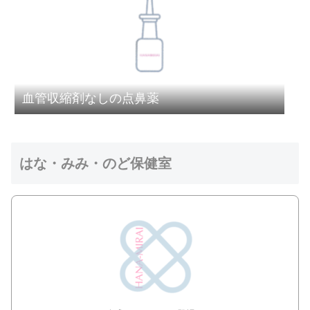
血管収縮剤なしの点鼻薬
はな・みみ・のど保健室