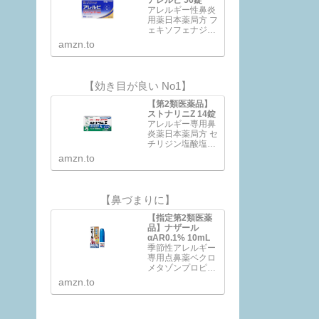
アレルギー性鼻炎
用薬日本薬局方 フ
ェキソフェナジン
塩酸塩錠花粉、ハ
amzn.to
ウスダストなどに
よる鼻みず、鼻づ
まり、くしゃみに
近年、花粉やハウ
【効き目が良い No1】
スダストなどによ
るアレルギー性鼻
【第2類医薬品】
炎の方が増えてい
ストナリニZ 14錠
ます。電車の中や
アレルギー専用鼻
仕事中など鼻みず
炎薬日本薬局方 セ
やくしゃみがとま
チリジン塩酸塩錠
らないのはつら…
ストナリニ Z●スト
amzn.to
ナリニ Zは、第2世
代抗ヒスタミン剤
に分類されるセチ
リジン塩酸塩を配
【鼻づまりに】
合 した鼻アレルギ
ー専用の内服薬で
【指定第2類医薬
す。●くしゃみ、
品】ナザール
鼻水、鼻づまりな
αAR0.1% 10mL
どのアレルギー症
季節性アレルギー
状を緩和します。
専用点鼻薬ベクロ
●…
メタゾンプロピオ
ン酸エステル(ステ
amzn.to
ロイド)配合ナザー
ルαAR0.1%
は・・・●ベクロ
メタゾンプロピオ