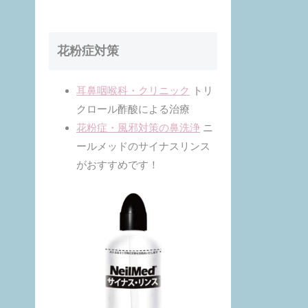
ン酸エステルの働
きにより鼻腔内の
うっ血や炎症を抑
え、 鼻の通りをよ
くします。●一定
花粉症対策
量の薬液が噴霧で
きるスプレ…
耳鼻咽喉科・クリニック
トリ
クロール酢酸による治療
花粉症・風邪対策の鼻洗浄
ニ
ールメッドのサイナスリンス
がおすすめです！