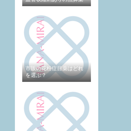
市販の花粉症目薬はどれ
を選ぶ？