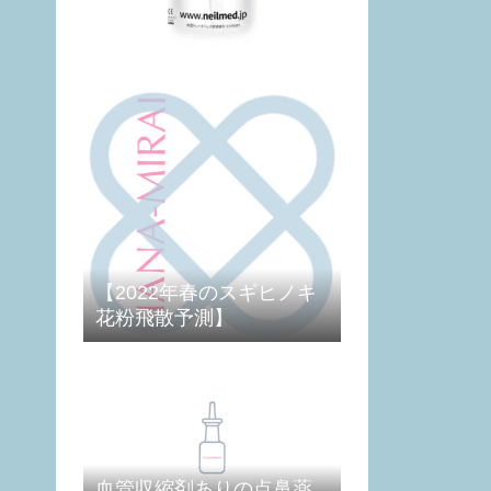
【2022年春のスギヒノキ
花粉飛散予測】
血管収縮剤ありの点鼻薬