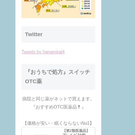
Twitter
Tweets by hanamirai4
『おうちで処方』スイッチ
OTC薬
病院と同じ薬がネットで買えます。
『おすすめOTC医薬品💊』
【価格が安い・眠くならないNo1】
【第2類医薬品】
アレルビ 56錠