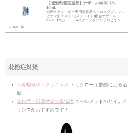
【指定第2類医薬品】ナザールαAR0.1%
10mL
季節性アレルギー専用点鼻薬ベクロメタゾンプロ
ピオン酸エステル(ステロイド)配合ナザール
αAR0.1%は・・・●ベクロメタゾンプロピオン酸
エステルの働きにより鼻腔内のうっ血や炎症を抑
amzn.to
え、 鼻の通りをよくします。●一定量の薬液が噴
霧できるスプレ…
花粉症対策
耳鼻咽喉科・クリニック
トリクロール酢酸による治
療
花粉症・風邪対策の鼻洗浄
ニールメッドのサイナス
リンスがおすすめです！