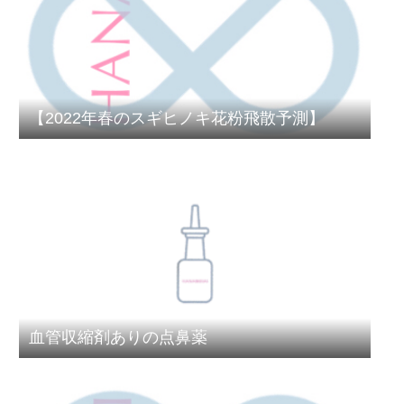
【2022年春のスギヒノキ花粉飛散予測】
血管収縮剤ありの点鼻薬