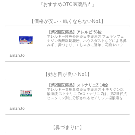
『おすすめOTC医薬品💊』
【価格が安い・眠くならないNo1】
【第2類医薬品】アレルビ 56錠
アレルギー性鼻炎用薬日本薬局方 フェキソフェ
ナジン塩酸塩錠花粉、ハウスダストなどによる鼻
みず、鼻づまり、くしゃみに近年、花粉やハウス
ダストなどによるアレルギー性鼻炎の方が増えて
います。電車の中や仕事中など鼻みずやくしゃみ
amzn.to
がとまらないのはつら…
【効き目が良い No1】
【第2類医薬品】ストナリニZ 14錠
アレルギー専用鼻炎薬日本薬局方 セチリジン塩
酸塩錠 ストナリニ Z●ストナリニ Zは、第2世代抗
ヒスタミン剤に分類されるセチリジン塩酸塩を配
合 した鼻アレルギー専用の内服薬です。●くしゃ
み、鼻水、鼻づまりなどのアレルギー症状を緩和
amzn.to
します。●…
【鼻づまりに】