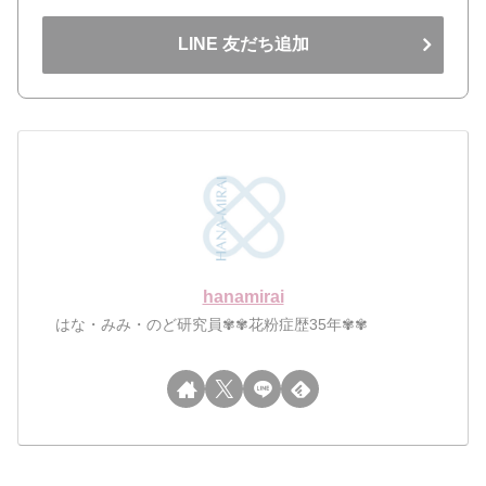
LINE 友だち追加
hanamirai
はな・みみ・のど研究員✾✾花粉症歴35年✾✾