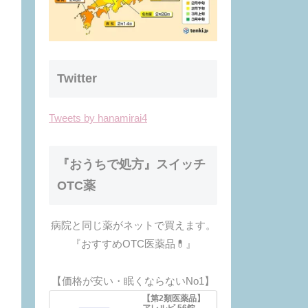
Twitter
Tweets by hanamirai4
『おうちで処方』スイッチ
OTC薬
病院と同じ薬がネットで買えます。
『おすすめOTC医薬品💊』
【価格が安い・眠くならないNo1】
【第2類医薬品】
アレルビ 56錠