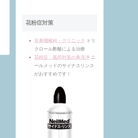
ン酸エステルの働
きにより鼻腔内の
うっ血や炎症を抑
え、 鼻の通りをよ
くします。●一定
花粉症対策
量の薬液が噴霧で
きるスプレ…
耳鼻咽喉科・クリニック
トリ
クロール酢酸による治療
花粉症・風邪対策の鼻洗浄
ニ
ールメッドのサイナスリンス
がおすすめです！