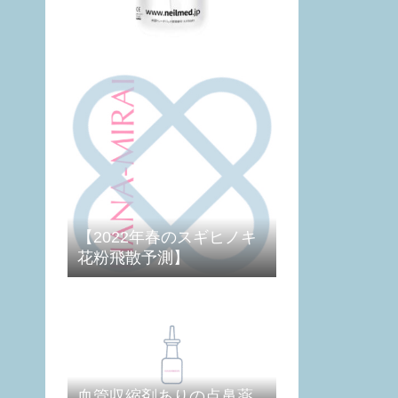
【2022年春のスギヒノキ
花粉飛散予測】
血管収縮剤ありの点鼻薬