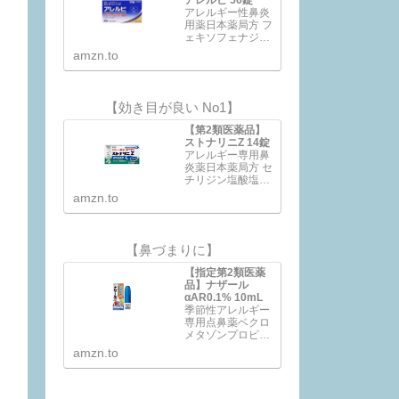
アレルギー性鼻炎
用薬日本薬局方 フ
ェキソフェナジン
塩酸塩錠花粉、ハ
amzn.to
ウスダストなどに
よる鼻みず、鼻づ
まり、くしゃみに
近年、花粉やハウ
【効き目が良い No1】
スダストなどによ
るアレルギー性鼻
【第2類医薬品】
炎の方が増えてい
ストナリニZ 14錠
ます。電車の中や
アレルギー専用鼻
仕事中など鼻みず
炎薬日本薬局方 セ
やくしゃみがとま
チリジン塩酸塩錠
らないのはつら…
ストナリニ Z●スト
amzn.to
ナリニ Zは、第2世
代抗ヒスタミン剤
に分類されるセチ
リジン塩酸塩を配
【鼻づまりに】
合 した鼻アレルギ
ー専用の内服薬で
【指定第2類医薬
す。●くしゃみ、
品】ナザール
鼻水、鼻づまりな
αAR0.1% 10mL
どのアレルギー症
季節性アレルギー
状を緩和します。
専用点鼻薬ベクロ
●…
メタゾンプロピオ
ン酸エステル(ステ
amzn.to
ロイド)配合ナザー
ルαAR0.1%
は・・・●ベクロ
メタゾンプロピオ