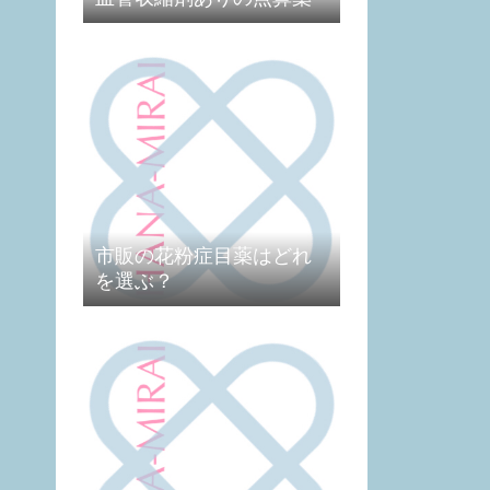
市販の花粉症目薬はどれ
を選ぶ？