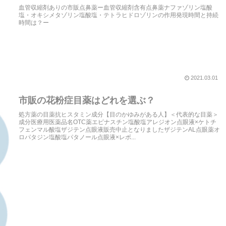
血管収縮剤ありの市販点鼻薬ー血管収縮剤含有点鼻薬ナファゾリン塩酸
塩・オキシメタゾリン塩酸塩・テトラヒドロゾリンの作用発現時間と持続
時間は？ー
2021.03.01
市販の花粉症目薬はどれを選ぶ？
処方薬の目薬抗ヒスタミン成分【目のかゆみがある人】＜代表的な目薬＞
成分医療用医薬品名OTC薬エピナスチン塩酸塩アレジオン点眼液×ケトチ
フェンマル酸塩ザジテン点眼液販売中止となりましたザジテンAL点眼薬オ
ロパタジン塩酸塩パタノール点眼液×レボ...