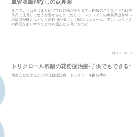
血管収縮剤なしの点鼻薬
鼻スプレーは鼻づまりに非常に効果があります。内服のステロイド剤は副
作用に注意して使う必要があるのに対して、ステロイドの点鼻薬は身体へ
の吸収がほとんどなく副作用が出にくく眠気も出ません。でも、たくさん
の商品がありすぎてどれを選んだら良いかわか...
2021.02.21
トリクロール酢酸の花粉症治療-子供でもできるｰ
簡単安全な塗るだけの花粉症治療 トリクロール酢酸手術