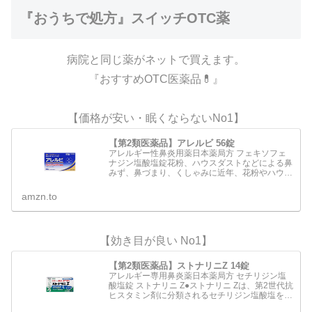
『おうちで処方』スイッチOTC薬
病院と同じ薬がネットで買えます。
『おすすめOTC医薬品💊』
【価格が安い・眠くならないNo1】
【第2類医薬品】アレルビ 56錠
アレルギー性鼻炎用薬日本薬局方 フェキソフェ
ナジン塩酸塩錠花粉、ハウスダストなどによる鼻
みず、鼻づまり、くしゃみに近年、花粉やハウス
ダストなどによるアレルギー性鼻炎の方が増えて
います。電車の中や仕事中など鼻みずやくしゃみ
amzn.to
がとまらないのはつら…
【効き目が良い No1】
【第2類医薬品】ストナリニZ 14錠
アレルギー専用鼻炎薬日本薬局方 セチリジン塩
酸塩錠 ストナリニ Z●ストナリニ Zは、第2世代抗
ヒスタミン剤に分類されるセチリジン塩酸塩を配
合 した鼻アレルギー専用の内服薬です。●くしゃ