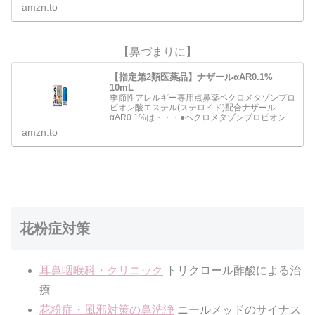
み、鼻水、鼻づまりなどのアレルギー症状を緩和
amzn.to
します。●…
【鼻づまりに】
【指定第2類医薬品】ナザールαAR0.1%
10mL
季節性アレルギー専用点鼻薬ベクロメタゾンプロ
ピオン酸エステル(ステロイド)配合ナザール
αAR0.1%は・・・●ベクロメタゾンプロピオン酸
エステルの働きにより鼻腔内のうっ血や炎症を抑
amzn.to
え、 鼻の通りをよくします。●一定量の薬液が噴
霧できるスプレ…
花粉症対策
耳鼻咽喉科・クリニック
トリクロール酢酸による治
療
花粉症・風邪対策の鼻洗浄
ニールメッドのサイナス