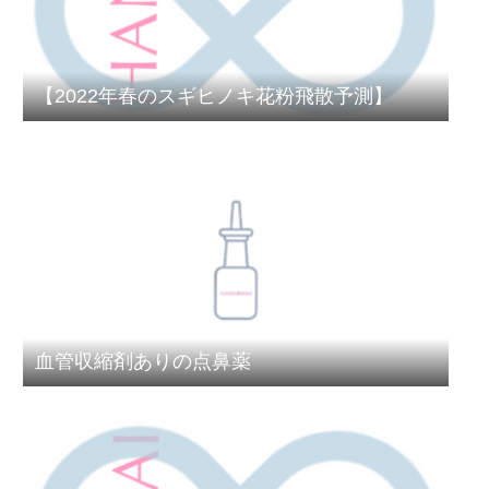
【2022年春のスギヒノキ花粉飛散予測】
血管収縮剤ありの点鼻薬