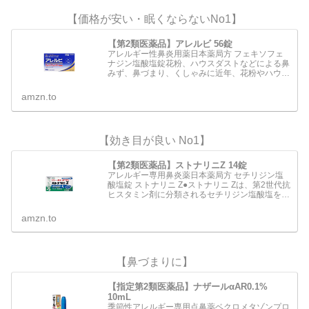
【価格が安い・眠くならないNo1】
【第2類医薬品】アレルビ 56錠
アレルギー性鼻炎用薬日本薬局方 フェキソフェ
ナジン塩酸塩錠花粉、ハウスダストなどによる鼻
みず、鼻づまり、くしゃみに近年、花粉やハウス
ダストなどによるアレルギー性鼻炎の方が増えて
います。電車の中や仕事中など鼻みずやくしゃみ
amzn.to
がとまらないのはつら…
【効き目が良い No1】
【第2類医薬品】ストナリニZ 14錠
アレルギー専用鼻炎薬日本薬局方 セチリジン塩
酸塩錠 ストナリニ Z●ストナリニ Zは、第2世代抗
ヒスタミン剤に分類されるセチリジン塩酸塩を配
合 した鼻アレルギー専用の内服薬です。●くしゃ
み、鼻水、鼻づまりなどのアレルギー症状を緩和
amzn.to
します。●…
【鼻づまりに】
【指定第2類医薬品】ナザールαAR0.1%
10mL
季節性アレルギー専用点鼻薬ベクロメタゾンプロ