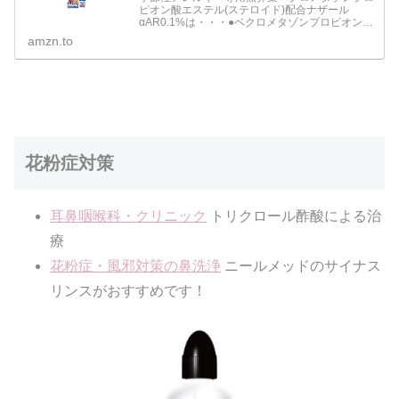
ピオン酸エステル(ステロイド)配合ナザール
αAR0.1%は・・・●ベクロメタゾンプロピオン酸
エステルの働きにより鼻腔内のうっ血や炎症を抑
amzn.to
え、 鼻の通りをよくします。●一定量の薬液が噴
霧できるスプレ…
花粉症対策
耳鼻咽喉科・クリニック
トリクロール酢酸による治
療
花粉症・風邪対策の鼻洗浄
ニールメッドのサイナス
リンスがおすすめです！