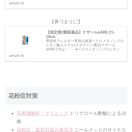
み、鼻水、鼻づまりなどのアレルギー症状を緩和
amzn.to
します。●…
【鼻づまりに】
【指定第2類医薬品】ナザールαAR0.1%
10mL
季節性アレルギー専用点鼻薬ベクロメタゾンプロ
ピオン酸エステル(ステロイド)配合ナザール
αAR0.1%は・・・●ベクロメタゾンプロピオン酸
エステルの働きにより鼻腔内のうっ血や炎症を抑
amzn.to
え、 鼻の通りをよくします。●一定量の薬液が噴
霧できるスプレ…
花粉症対策
耳鼻咽喉科・クリニック
トリクロール酢酸による治
療
花粉症・風邪対策の鼻洗浄
ニールメッドのサイナス