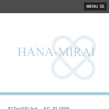
MENU
817xcXSLbvL._AC_SL1500_