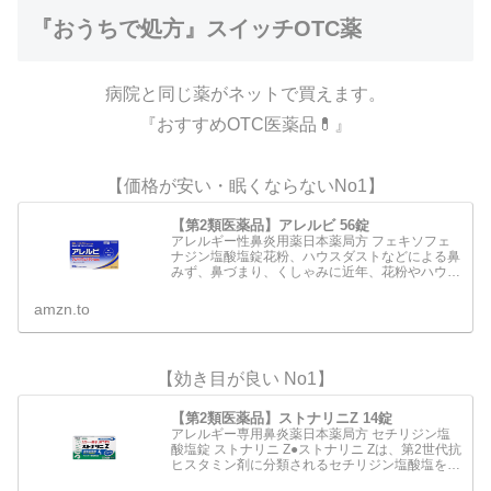
『おうちで処方』スイッチOTC薬
病院と同じ薬がネットで買えます。
『おすすめOTC医薬品💊』
【価格が安い・眠くならないNo1】
【第2類医薬品】アレルビ 56錠
アレルギー性鼻炎用薬日本薬局方 フェキソフェ
ナジン塩酸塩錠花粉、ハウスダストなどによる鼻
みず、鼻づまり、くしゃみに近年、花粉やハウス
ダストなどによるアレルギー性鼻炎の方が増えて
います。電車の中や仕事中など鼻みずやくしゃみ
amzn.to
がとまらないのはつら…
【効き目が良い No1】
【第2類医薬品】ストナリニZ 14錠
アレルギー専用鼻炎薬日本薬局方 セチリジン塩
酸塩錠 ストナリニ Z●ストナリニ Zは、第2世代抗
ヒスタミン剤に分類されるセチリジン塩酸塩を配
合 した鼻アレルギー専用の内服薬です。●くしゃ