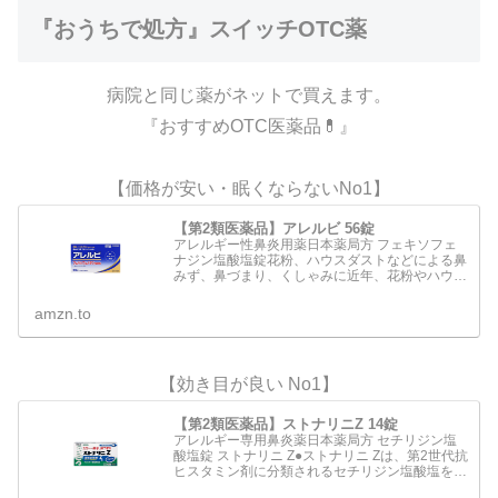
『おうちで処方』スイッチOTC薬
病院と同じ薬がネットで買えます。
『おすすめOTC医薬品💊』
【価格が安い・眠くならないNo1】
【第2類医薬品】アレルビ 56錠
アレルギー性鼻炎用薬日本薬局方 フェキソフェ
ナジン塩酸塩錠花粉、ハウスダストなどによる鼻
みず、鼻づまり、くしゃみに近年、花粉やハウス
ダストなどによるアレルギー性鼻炎の方が増えて
います。電車の中や仕事中など鼻みずやくしゃみ
amzn.to
がとまらないのはつら…
【効き目が良い No1】
【第2類医薬品】ストナリニZ 14錠
アレルギー専用鼻炎薬日本薬局方 セチリジン塩
酸塩錠 ストナリニ Z●ストナリニ Zは、第2世代抗
ヒスタミン剤に分類されるセチリジン塩酸塩を配
合 した鼻アレルギー専用の内服薬です。●くしゃ