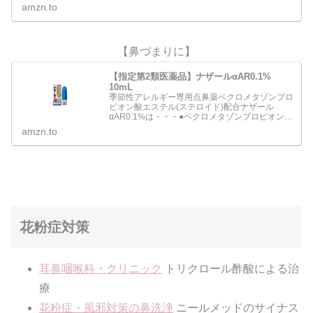
み、鼻水、鼻づまりなどのアレルギー症状を緩和
amzn.to
します。●…
【鼻づまりに】
【指定第2類医薬品】ナザールαAR0.1%
10mL
季節性アレルギー専用点鼻薬ベクロメタゾンプロ
ピオン酸エステル(ステロイド)配合ナザール
αAR0.1%は・・・●ベクロメタゾンプロピオン酸
エステルの働きにより鼻腔内のうっ血や炎症を抑
amzn.to
え、 鼻の通りをよくします。●一定量の薬液が噴
霧できるスプレ…
花粉症対策
耳鼻咽喉科・クリニック
トリクロール酢酸による治
療
花粉症・風邪対策の鼻洗浄
ニールメッドのサイナス