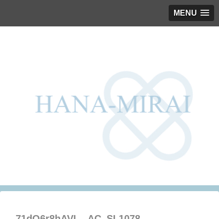
MENU
71dQ6r8hAVL._AC_SL1078_