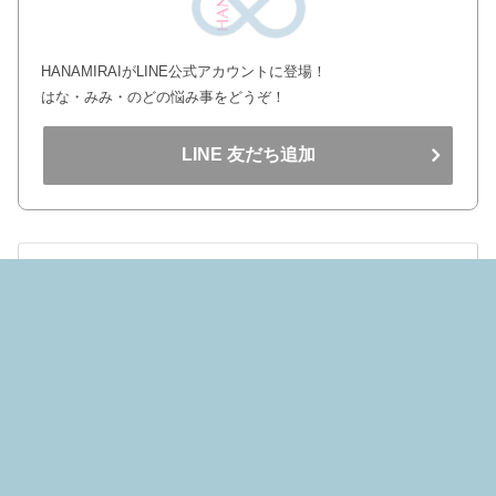
HANAMIRAIがLINE公式アカウントに登場！
はな・みみ・のどの悩み事をどうぞ！
LINE 友だち追加
hanamirai
はな・みみ・のど研究員✾✾花粉症歴35年✾✾