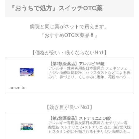
『おうちで処方』スイッチOTC薬
病院と同じ薬がネットで買えます。
『おすすめOTC医薬品💊』
【価格が安い・眠くならないNo1】
【第2類医薬品】アレルビ 56錠
アレルギー性鼻炎用薬日本薬局方 フェキソフェ
ナジン塩酸塩錠花粉、ハウスダストなどによる鼻
みず、鼻づまり、くしゃみに近年、花粉やハウス
ダストなどによるアレルギー性鼻炎の方が増えて
います。電車の中や仕事中など鼻みずやくしゃみ
amzn.to
がとまらないのはつら…
【効き目が良い No1】
【第2類医薬品】ストナリニZ 14錠
アレルギー専用鼻炎薬日本薬局方 セチリジン塩
酸塩錠 ストナリニ Z●ストナリニ Zは、第2世代抗
ヒスタミン剤に分類されるセチリジン塩酸塩を配
合 した鼻アレルギー専用の内服薬です。●くしゃ