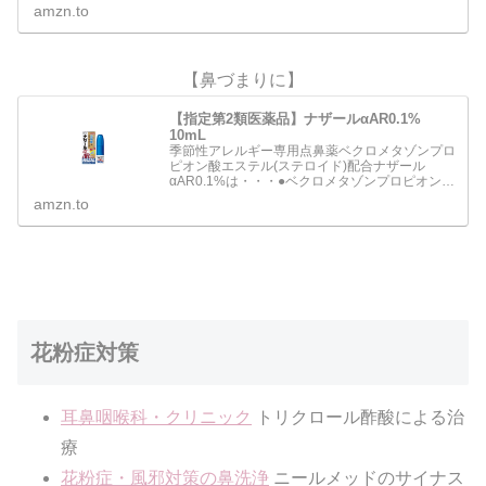
み、鼻水、鼻づまりなどのアレルギー症状を緩和
amzn.to
します。●…
【鼻づまりに】
【指定第2類医薬品】ナザールαAR0.1%
10mL
季節性アレルギー専用点鼻薬ベクロメタゾンプロ
ピオン酸エステル(ステロイド)配合ナザール
αAR0.1%は・・・●ベクロメタゾンプロピオン酸
エステルの働きにより鼻腔内のうっ血や炎症を抑
amzn.to
え、 鼻の通りをよくします。●一定量の薬液が噴
霧できるスプレ…
花粉症対策
耳鼻咽喉科・クリニック
トリクロール酢酸による治
療
花粉症・風邪対策の鼻洗浄
ニールメッドのサイナス